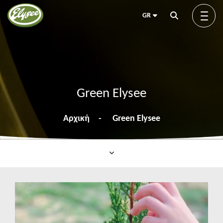
GR
Προφίλ
Green Elysee
Green Elysée
Αρχική
Green Elysee
Innovation
Νέα
Προϊόντα
Άρθρα
Εκθέσεις