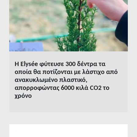
Πληροφορίες
Βίντεο & Φωτογραφίες
eBooks
Επικοινωνία
Η Elysée φύτευσε 300 δέντρα τα
Διάβασε περισσότερα
οποία θα ποτίζονται με λάστιχο από
ανακυκλωμένο πλαστικό,
απορροφώντας 6000 κιλά CO2 το
χρόνο