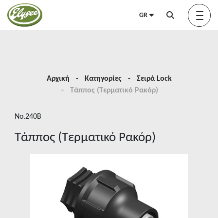
GR
Προφίλ
Αρχική
Κατηγορίες
Σειρά Lock
Τάππος (Τερματικό Ρακόρ)
Green Elysée
No.240B
Τάππος (Τερματικό Ρακόρ)
Innovation
Προϊόντα