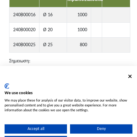
240B00016
Ø 16
1000
240B00020
Ø 20
1000
240B00025
Ø 25
800
Σημειωση:
Κιβώτιο: ● Μικρό Κιβώτιο (Μισό μέγεθος)
NPT: ▲ Διαθέσιμο με σπείρωμα NPT. Επικοινωνήστε μαζί
μας για λεπτομέρειες.
MOQ: ■ Aπαιτείται ελάχιστη ποσότητα παραγγελίας.
We use cookies
Επικοινωνήστε μαζί μας για λεπτομέρειες.
We may place these for analysis of our visitor data, to improve our website, show
personalised content and to give you a great website experience. For more
information about the cookies we use open the settings.
Accept all
Deny