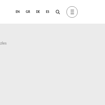
EN
GR
DE
ES
zles