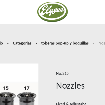
os
io
Categorias
toberas pop-up y boquillas
Noz
No.215
Nozzles
Fixed & Adjustabe