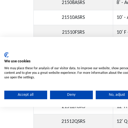
21508ASRS
8' - 
21510ASRS
10' -
21510FSRS
10' F
21510HSRS
10' H
21510QSRS
10" Q
We use cookies
We may place these for analysis of our visitor data, to improve our website, show perso
content and to give you a great website experience. For more information about the co
21512ASRS
12A -
use open the settings.
21512FSRS
12' F
Accept all
Deny
No, adjust
21512HSRS
12' H
21512QSRS
12' Q