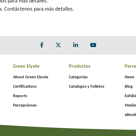
os para más detalles.
. Contáctenos para más detalles.
Green Elysée
Productos
Perc
About Green Elysée
Categorias
News
Certifications
Catalogos y Folletos
Blog
Reports
Exhibi
s
Percepciones
Medio
eBook