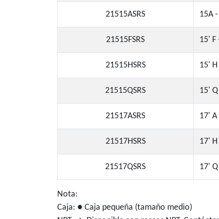
21515ASRS
15A -
21515FSRS
15' F
21515HSRS
15' H
21515QSRS
15' Q
21517ASRS
17' A
21517HSRS
17' H
21517QSRS
17' Q
Nota:
Caja: ● Caja pequeña (tamaño medio)