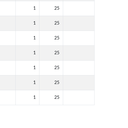
1
25
1
25
1
25
1
25
1
25
1
25
1
25