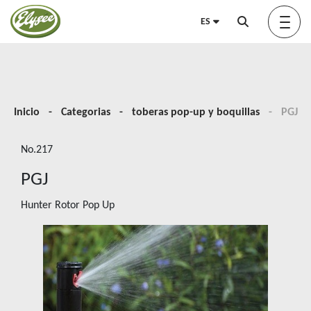
ES
Acerca de nosotros
Inicio
Categorias
toberas pop-up y boquillas
PGJ
No.217
Green Elysée
PGJ
Hunter Rotor Pop Up
Innovation
Productos