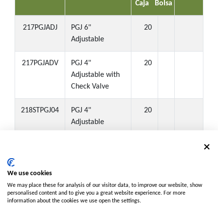
Caja
Bolsa
217PGJADJ
PGJ 6"
20
Adjustable
217PGJADV
PGJ 4"
20
Adjustable with
Check Valve
218STPGJ04
PGJ 4"
20
Adjustable
Nota:
Caja: ● Caja pequeña (tamaño medio)
NPT: ▲ Disponible con roscas NPT. Contáctenos para más
We use cookies
detalles.
We may place these for analysis of our visitor data, to improve our website, show
personalised content and to give you a great website experience. For more
MOQ: ■ Cantidad mínima de pedido requerida.
information about the cookies we use open the settings.
Contáctenos para más detalles.