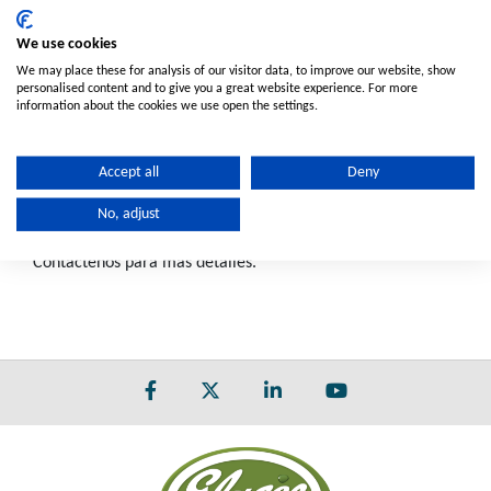
We use cookies
6184050050
Ø 50 - (Light
60
We may place these for analysis of our visitor data, to improve our website, show
Grey)
personalised content and to give you a great website experience. For more
information about the cookies we use open the settings.
Nota:
Caja: ● Caja pequeña (tamaño medio)
Accept all
Deny
NPT: ▲ Disponible con roscas NPT. Contáctenos para más
detalles.
No, adjust
MOQ: ■ Cantidad mínima de pedido requerida.
Contáctenos para más detalles.