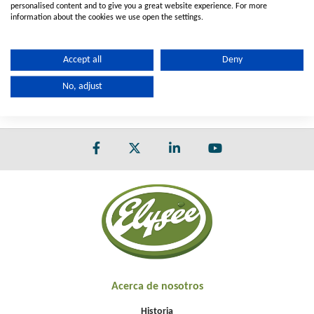
personalised content and to give you a great website experience. For more
NPT: ▲ Disponible con roscas NPT. Contáctenos para más
information about the cookies we use open the settings.
detalles.
MOQ: ■ Cantidad mínima de pedido requerida.
Accept all
Deny
Contáctenos para más detalles.
No, adjust
Acerca de nosotros
Historia