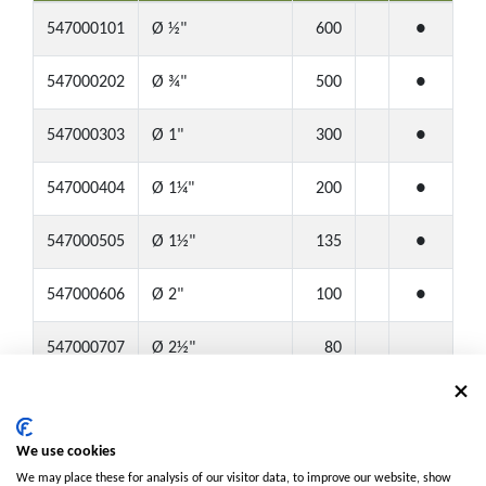
547000101
Ø ½"
600
●
547000202
Ø ¾"
500
●
547000303
Ø 1"
300
●
547000404
Ø 1¼"
200
●
547000505
Ø 1½"
135
●
547000606
Ø 2"
100
●
547000707
Ø 2½"
80
547000808
Ø 3"
80
We use cookies
Nota:
We may place these for analysis of our visitor data, to improve our website, show
Caja: ● Caja pequeña (tamaño medio)