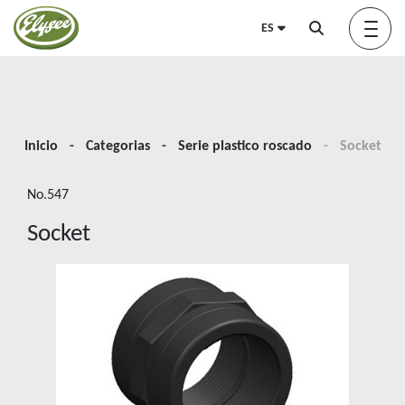
ES
Acerca de nosotros
Inicio
Categorias
Serie plastico roscado
Socket
No.547
Green Elysée
Socket
Innovation
Productos