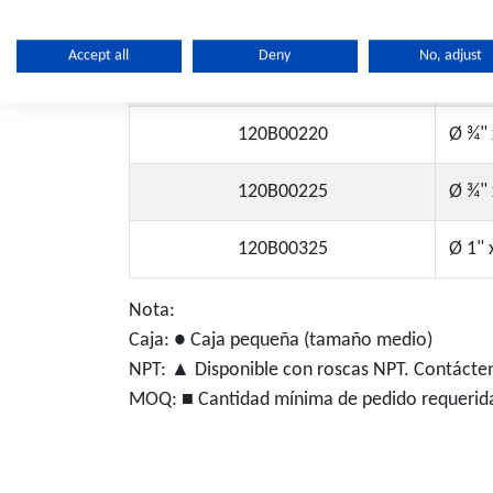
120B00126
Ø ½" 
Accept all
Deny
No, adjust
120B00216
Ø ¾" 
120B00220
Ø ¾" 
120B00225
Ø ¾" 
120B00325
Ø 1" 
Nota:
Caja: ● Caja pequeña (tamaño medio)
NPT: ▲ Disponible con roscas NPT. Contácten
MOQ: ■ Cantidad mínima de pedido requerida