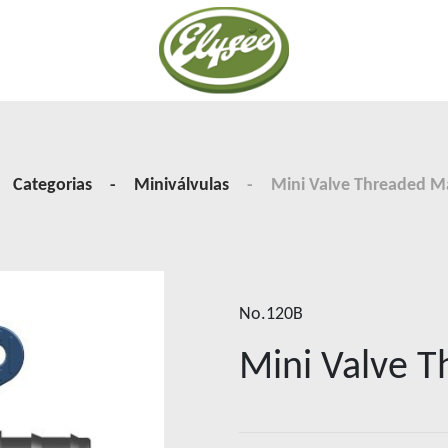
os
Categorias
Miniválvulas
Mini Valve Threaded Ma
No.120B
Mini Valve T