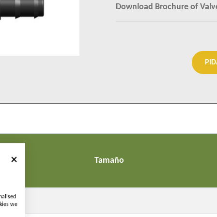
Download Brochure of Valv
PI
Tamaño
nalised
x 20
okies we