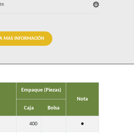
es
DA MAS INFORMACIÓN
Empaque (Piezas)
Nota
Caja
Bolsa
400
●