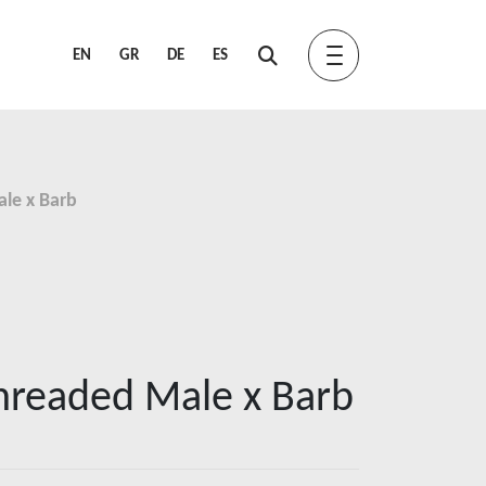
EN
GR
DE
ES
le x Barb
hreaded Male x Barb