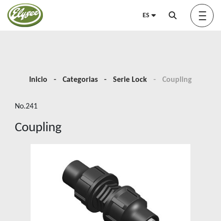
ES
Acerca de nosotros
Inicio
Categorias
Serie Lock
Coupling
No.241
Green Elysée
Coupling
Innovation
Productos