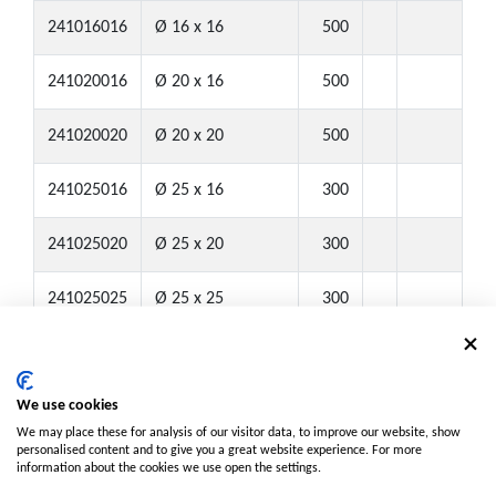
241016016
Ø 16 x 16
500
241020016
Ø 20 x 16
500
241020020
Ø 20 x 20
500
241025016
Ø 25 x 16
300
241025020
Ø 25 x 20
300
241025025
Ø 25 x 25
300
Nota:
Caja: ● Caja pequeña (tamaño medio)
We use cookies
NPT: ▲ Disponible con roscas NPT. Contáctenos para más
We may place these for analysis of our visitor data, to improve our website, show
detalles.
personalised content and to give you a great website experience. For more
MOQ: ■ Cantidad mínima de pedido requerida.
information about the cookies we use open the settings.
Contáctenos para más detalles.